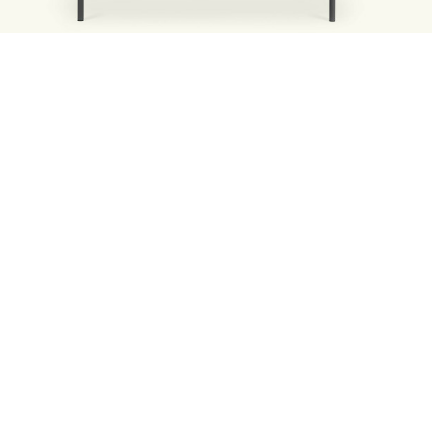
Sartia
Tavolo Antracite
€2.034