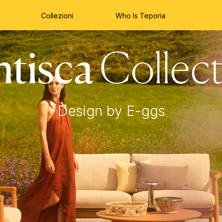
Collezioni
Who Is Teporia
ntisca
Collect
Design by E-ggs