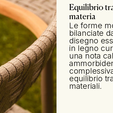
Equilibrio tr
materia
Le forme m
bilanciate d
disegno esse
in legno cu
una nota cal
ammorbiden
complessiva
equilibrio t
materiali.