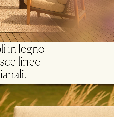
li in legno
sce linee
anali.