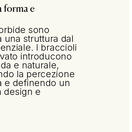
a forma e
orbide sono
a una struttura dal
nziale. I braccioli
rvato introducono
da e naturale,
do la percezione
 e definendo un
ra design e