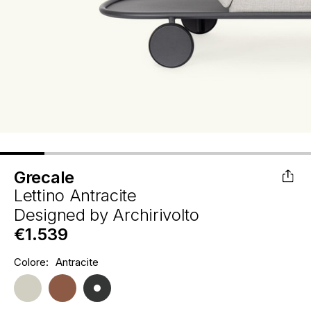
Grecale
Lettino Antracite
Designed by
Archirivolto
€1.539
Hurry
Colore:
Antracite
Disponibilità
up!
attuale:
only
left