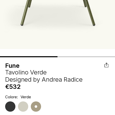
Fune
Tavolino Verde
Designed by
Andrea Radice
€532
Hurry
Colore:
Verde
Disponibilità
up!
attuale:
only
left