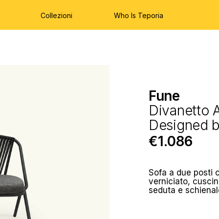
Collezioni
Who Is Teporia
Fune
Divanetto A
Designed 
€1.086
Sofa a due posti c
verniciato, cusci
seduta e schienale